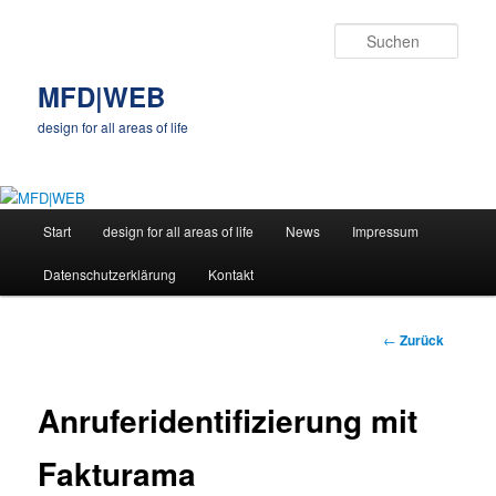
Zum
Inhalt
Such
wechseln
MFD|WEB
design for all areas of life
Hauptmenü
Start
design for all areas of life
News
Impressum
Datenschutzerklärung
Kontakt
Beitragsnavigatio
←
Zurück
Anruferidentifizierung mit
Fakturama