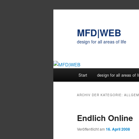
Zum
Zum
Inhalt
sekundären
wechseln
Inhalt
MFD|WEB
wechseln
design for all areas of life
Hauptmenü
Start
design for all areas of l
ARCHIV DER KATEGORIE:
ALLGEM
Endlich Online
Veröffentlicht am
16. April 2008