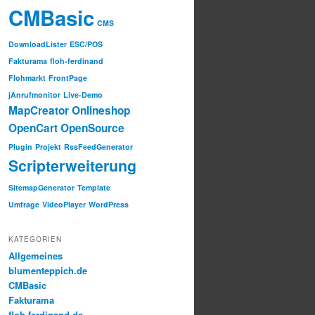
CMBasic
CMS
DownloadLister
ESC/POS
Fakturama
floh-ferdinand
Flohmarkt
FrontPage
jAnrufmonitor
Live-Demo
MapCreator
Onlineshop
OpenCart
OpenSource
Plugin
Projekt
RssFeedGenerator
Scripterweiterung
SitemapGenerator
Template
Umfrage
VideoPlayer
WordPress
KATEGORIEN
Allgemeines
blumenteppich.de
CMBasic
Fakturama
floh-ferdinand.de